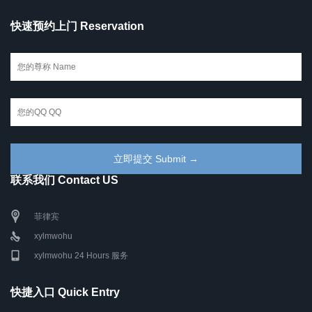
快速预约上门 Reservation
联系我们 Contact US
菲律宾
xylmwohu
xylmwohu 24 Hours 服务
快捷入口 Quick Entry