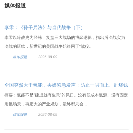
媒体报道
李零：《孙子兵法》与当代战争（下）
李零以冷战史为经纬，复盘三大战场的博弈逻辑，指出后冷战实为
冷战的延续，新世纪的美国战争始终困于“战役...
媒体报道
2026-08-09
全国突然大干氢能，央媒紧急发声：防止一哄而上、乱烧钱
摘要：氢能不是“建成就有生意”的风口。没有低成本氢源、没有固定
用氢场景，再宏大的产业规划，最终都只会...
媒体报道
2026-08-09