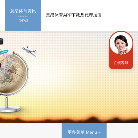
意昂体育资讯
例
意昂体育APP下载及代理加盟
News
在线客服
更多菜单 Menu