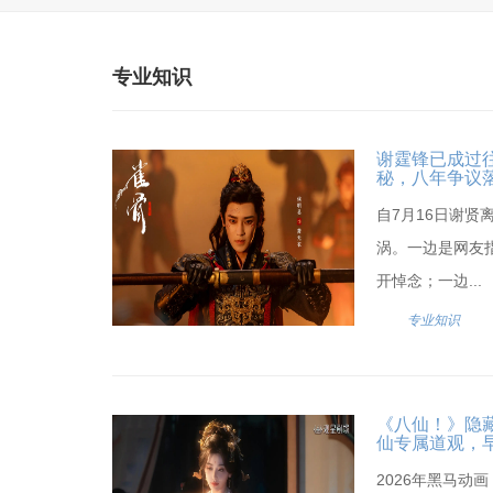
专业知识
谢霆锋已成过
秘，八年争议
自7月16日谢贤
涡。一边是网友指
开悼念；一边...
专业知识
《八仙！》隐
仙专属道观，
2026年黑马动