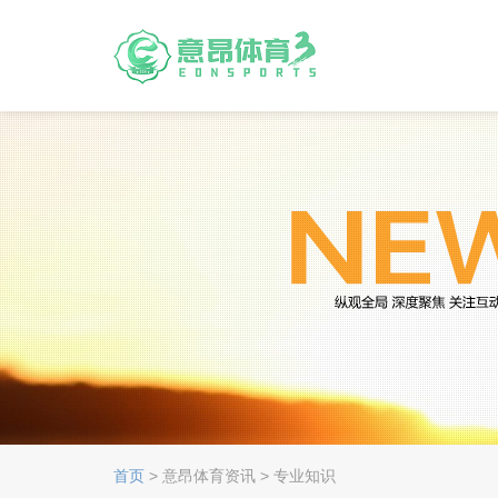
首页
> 意昂体育资讯 > 专业知识