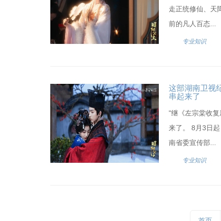
走正统修仙、天
前的凡人百态...
专业知识
这部湖南卫视
串起来了
"继《左宗棠收
来了。 8月3日
南省委宣传部...
专业知识
首页