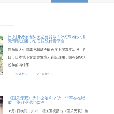
日女团偶像遭队友恶意背叛！私密影像外泄
无预警退团，彻底转战付费平台
娱乐圈人心博弈与职场冷暖再度上演真实写照。近
日，日本地下女团突发惊人背叛丑闻，拥有超50万
粉丝的清纯系...
专业知识
2026-08-03
《国乐无双》为什么治愈？听，李宇春在唱
歌：我们慢慢地饮酒
"8月1日晚间，央六、浙江卫视播出《国乐无双》第