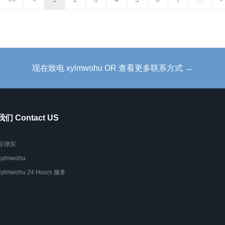
现在致电 xylmwohu OR 查看更多联系方式 →
们 Contact US
菲律宾
xylmwohu
xylmwohu 24 Hours 服务