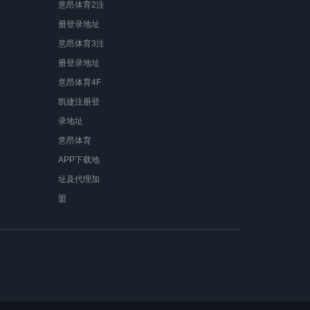
意昂体育2注
册登录地址
意昂体育3注
册登录地址
意昂体育4F
凯捷注册登
录地址
意昂体育
APP下载地
址及代理加
盟