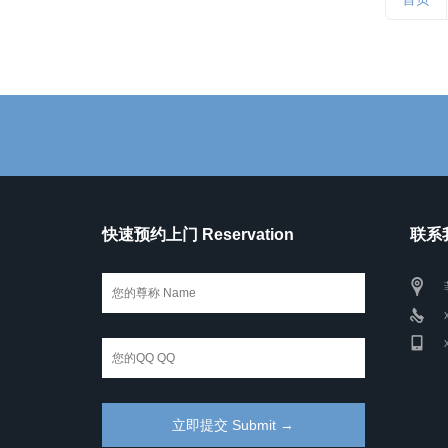
快速预约上门 Reservation
联系我