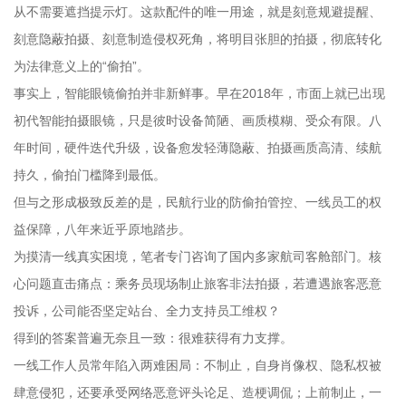
从不需要遮挡提示灯。这款配件的唯一用途，就是刻意规避提醒、
刻意隐蔽拍摄、刻意制造侵权死角，将明目张胆的拍摄，彻底转化
为法律意义上的“偷拍”。
事实上，智能眼镜偷拍并非新鲜事。早在2018年，市面上就已出现
初代智能拍摄眼镜，只是彼时设备简陋、画质模糊、受众有限。八
年时间，硬件迭代升级，设备愈发轻薄隐蔽、拍摄画质高清、续航
持久，偷拍门槛降到最低。
但与之形成极致反差的是，民航行业的防偷拍管控、一线员工的权
益保障，八年来近乎原地踏步。
为摸清一线真实困境，笔者专门咨询了国内多家航司客舱部门。核
心问题直击痛点：乘务员现场制止旅客非法拍摄，若遭遇旅客恶意
投诉，公司能否坚定站台、全力支持员工维权？
得到的答案普遍无奈且一致：很难获得有力支撑。
一线工作人员常年陷入两难困局：不制止，自身肖像权、隐私权被
肆意侵犯，还要承受网络恶意评头论足、造梗调侃；上前制止，一