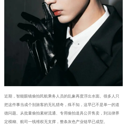
近期，智能眼镜偷拍民航乘务人员的乱象再度浮出水面。很多人只
把这件事当成个别旅客的无礼猎奇，殊不知，这早已不是单一的道
德问题。从批量偷拍素材流通、专用偷拍道具公开售卖，到法律界
定模糊、航司一线维权无支撑，整条灰色产业链早已成型。