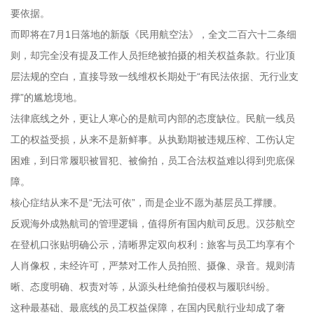
要依据。
而即将在7月1日落地的新版《民用航空法》，全文二百六十二条细
则，却完全没有提及工作人员拒绝被拍摄的相关权益条款。行业顶
层法规的空白，直接导致一线维权长期处于“有民法依据、无行业支
撑”的尴尬境地。
法律底线之外，更让人寒心的是航司内部的态度缺位。民航一线员
工的权益受损，从来不是新鲜事。从执勤期被违规压榨、工伤认定
困难，到日常履职被冒犯、被偷拍，员工合法权益难以得到兜底保
障。
核心症结从来不是“无法可依”，而是企业不愿为基层员工撑腰。
反观海外成熟航司的管理逻辑，值得所有国内航司反思。汉莎航空
在登机口张贴明确公示，清晰界定双向权利：旅客与员工均享有个
人肖像权，未经许可，严禁对工作人员拍照、摄像、录音。规则清
晰、态度明确、权责对等，从源头杜绝偷拍侵权与履职纠纷。
这种最基础、最底线的员工权益保障，在国内民航行业却成了奢