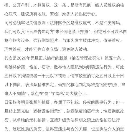
播、公开牟利，才算侵权。这一条，是所有民航一线人员维权的核
心底气，建议所有地服、安检、乘务人员熟记于心。
同时必须牢记关键原则：法律赋予的是维权底气，不是冲突筹码。
我们可以义正言辞告知对方“未经同意禁止拍摄”，但绝对不可以私自
抢夺旅客设备、强行删除照片、与旅客发生肢体冲突。依法维权、
理性维权，才能守住自身立场，避免陷入被动。
其次是2026年元旦正式施行的新版《治安管理处罚法》第五十条，
明确将偷窥、偷拍、窃听、散布他人隐私列为明确违法行为，可处
五日以下拘留或者一千元以下罚款，情节较重的可处五日以上十日
以下拘留。该法条精准界定，偷拍的核心判定标准是“秘密拍摄、当
事人不知情”，落点在“偷”与“隐私”两大核心上。
日常旅客明目张胆的拍摄，多属于不礼貌、侵权的民事行为；但一
旦贴上遮光贴、遮挡设备指示灯，刻意隐蔽拍摄行为，性质彻底改
变，从单纯的无礼拍摄，直接升级为法律明文禁止的偷拍违法行
为。这层性质的质变，是界定违法与否的关键，也是执法介入的重