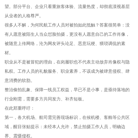
望。部分平台、企业只看重旅客体验、流量热度，却彻底漠视基层
从业者的人格尊严。
很多人不解，为何民航工作人员对被拍如此抵触？答案很简单：没
有人愿意被陌生人当众怼脸拍摄，更没有人愿意自己的工作肖像，
被随意上传网络，沦为网友评头论足、恶意玩梗、猥琐调侃的素
材。
职业从不是被冒犯的理由，在岗履职也不代表主动放弃肖像权与隐
私权。工作人员的礼貌服务、职业素养，不该成为被肆意侵权、肆
意消费的软肋。
整治偷拍乱象、保障一线员工权益，早已不是小事，是亟待落地的
行业刚需，需要多方共同发力、补齐短板。
在此郑重呼吁：
第一，各大机场、航司需完善现场标识，在候机楼、客舱等公共区
域，醒目张贴提示：未经本人允许，禁止拍摄工作人员，明确边
界、震慑侵权。