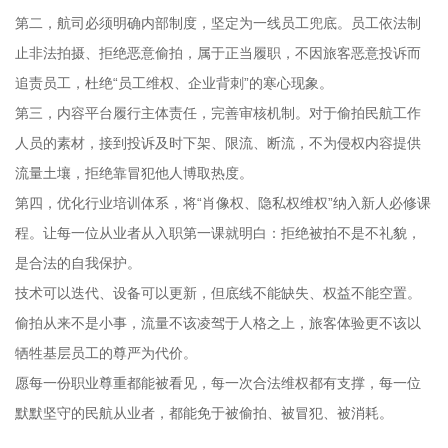
第二，航司必须明确内部制度，坚定为一线员工兜底。员工依法制
止非法拍摄、拒绝恶意偷拍，属于正当履职，不因旅客恶意投诉而
追责员工，杜绝“员工维权、企业背刺”的寒心现象。
第三，内容平台履行主体责任，完善审核机制。对于偷拍民航工作
人员的素材，接到投诉及时下架、限流、断流，不为侵权内容提供
流量土壤，拒绝靠冒犯他人博取热度。
第四，优化行业培训体系，将“肖像权、隐私权维权”纳入新人必修课
程。让每一位从业者从入职第一课就明白：拒绝被拍不是不礼貌，
是合法的自我保护。
技术可以迭代、设备可以更新，但底线不能缺失、权益不能空置。
偷拍从来不是小事，流量不该凌驾于人格之上，旅客体验更不该以
牺牲基层员工的尊严为代价。
愿每一份职业尊重都能被看见，每一次合法维权都有支撑，每一位
默默坚守的民航从业者，都能免于被偷拍、被冒犯、被消耗。