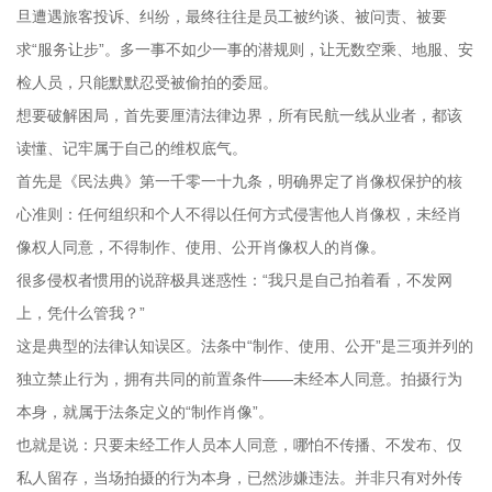
旦遭遇旅客投诉、纠纷，最终往往是员工被约谈、被问责、被要
求“服务让步”。多一事不如少一事的潜规则，让无数空乘、地服、安
检人员，只能默默忍受被偷拍的委屈。
想要破解困局，首先要厘清法律边界，所有民航一线从业者，都该
读懂、记牢属于自己的维权底气。
首先是《民法典》第一千零一十九条，明确界定了肖像权保护的核
心准则：任何组织和个人不得以任何方式侵害他人肖像权，未经肖
像权人同意，不得制作、使用、公开肖像权人的肖像。
很多侵权者惯用的说辞极具迷惑性：“我只是自己拍着看，不发网
上，凭什么管我？”
这是典型的法律认知误区。法条中“制作、使用、公开”是三项并列的
独立禁止行为，拥有共同的前置条件——未经本人同意。拍摄行为
本身，就属于法条定义的“制作肖像”。
也就是说：只要未经工作人员本人同意，哪怕不传播、不发布、仅
私人留存，当场拍摄的行为本身，已然涉嫌违法。并非只有对外传