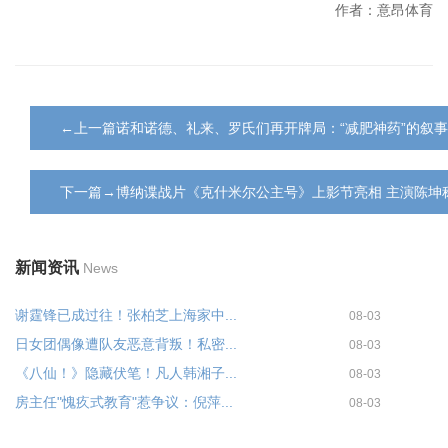
作者：意昂体育
←上一篇诺和诺德、礼来、罗氏们再开牌局：“减肥神药”的叙
下一篇→博纳谍战片《克什米尔公主号》上影节亮相 主演陈坤
新闻资讯
News
谢霆锋已成过往！张柏芝上海家中...
08-03
日女团偶像遭队友恶意背叛！私密...
08-03
《八仙！》隐藏伏笔！凡人韩湘子...
08-03
房主任"愧疚式教育"惹争议：倪萍...
08-03