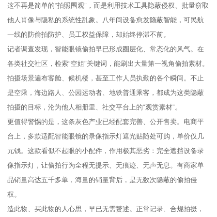
这不再是简单的“拍照围观”，而是利用技术工具隐蔽侵权、批量窃取
他人肖像与隐私的系统性乱象。八年间设备愈发隐蔽智能，可民航
一线的防偷拍防护、员工权益保障，却始终停滞不前。
记者调查发现，智能眼镜偷拍早已形成圈层化、常态化的风气。在
各类社交社区，检索“空姐”关键词，能刷出大量第一视角偷拍素材。
拍摄场景遍布客舱、候机楼，甚至工作人员执勤的各个瞬间。不止
是空乘，海边路人、公园运动者、地铁普通乘客，都成为这类隐蔽
拍摄的目标，沦为他人相册里、社交平台上的“观赏素材”。
更值得警惕的是，这条灰色产业已经配套完善、公开售卖。电商平
台上，多款适配智能眼镜的录像指示灯遮光贴随处可购，单价仅几
元钱。这款看似不起眼的小配件，作用极其恶劣：完全遮挡设备录
像指示灯，让偷拍行为全程无提示、无痕迹、无声无息。有商家单
品销量高达五千多单，海量的销量背后，是无数次隐蔽的偷拍侵
权。
造此物、买此物的人心思，早已无需赘述。正常记录、合规拍摄，