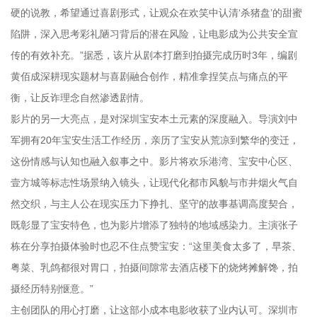
硬的说教，希望通过喜剧形式，让观众在欢笑中认清‘杀猪盘’的甜蜜
陷阱，深入思考彩礼陋习背后的潜在风险，让电影成为公共安全宣
传的有效补充。”据悉，该片从剧本打磨到拍摄完成历时3年，编剧
黄佰成深耕现实题材与喜剧融合创作，精准拿捏笑点与痛点的平
衡，让反诈理念自然渗透剧情。
影片的另一大亮点，是对深圳宝安本土元素的深度融入。导演刘中
军拥有20年宝安生活工作经历，亲历了宝安从荒凉到繁华的变迁，
这份情感与认知也融入叙事之中。影片将欢乐港湾、宝安中心区、
壹方城等标志性场景纳入镜头，让现代化都市风貌与市井烟火气自
然交织，与主人公在现实压力下挣扎、坚守的故事基调高度契合，
既彰显了宝安特色，也为影片增添了独特的地域感染力。主演张子
栋在分享拍摄体验时也忍不住点赞宝安：“这里美食太多了，早茶、
粤菜、乳鸽都很对胃口，拍摄间隙常去酒店楼下的烧烤摊解馋，拍
摄经历特别惬意。”
主创团队的用心打磨，让这部小成本电影收获了业内认可。深圳市