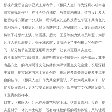
影视产业联合会李亚威主席表示，《极限人生》作为深圳小成本电
影实施规划作品，在社会热点捕捉、故事结构搭建、情节设计及人
物塑造等方面都十分成熟，现场观众的热烈反应也印证了其出色的
喜剧效果，预祝影片上线后收获佳绩。演员阵容上，该片由喜剧名
将张子栋领衔主演，张雪菡、肥龙、王蕊等实力派演员加盟，为影
片注入鲜活表现力。张子栋透露，导演给予了主创很大的创作空
间，部分情节甚至是现场即兴发挥，让表演更显真实生动。
该片由深圳市万隆影业、海岸明珠文化传播等公司联合出品，其中
出品方之一的海岸明珠文化传播作为深圳重点文化企业，长期深耕
主旋律、现实题材与本土文化创作，推出过多部登陆央视及主流平
台的佳作。《极限人生》作为其全新尝试，不仅为观众带来了一部
优质反诈喜剧，更为宝安原创影视内容供给与城市文化IP建设提供
了宝贵实践样本。
目前，《极限人生》已在爱奇艺独家上线。这部集喜剧、反诈、现
实题材于一体的本土电影，既有着轻松解压的观影体验，又能让观