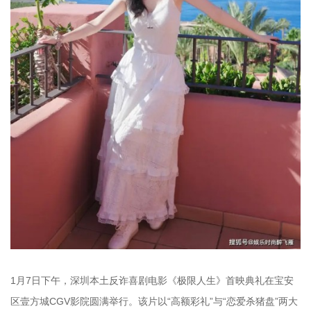
1月7日下午，深圳本土反诈喜剧电影《极限人生》首映典礼在宝安
区壹方城CGV影院圆满举行。该片以“高额彩礼”与“恋爱杀猪盘”两大