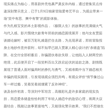
现实痛点为核心，用喜剧外壳包裹严肃反诈内核，通过密集笑点传
递深刻警示意义，已于1月9日独家登陆爱奇艺平台，为观众带来一
场“笑中有思、爽中有警”的观影体验。
作为扎根宝安的本土影视作品，《极限人生》的故事的充满烟火气
与代入感。影片围绕大龄青年郑前的婚恋困境展开：他与女友贾茹
谈婚论嫁时，被百万彩礼难题拦住去路，为兑现承诺，郑前冒险投
身土地炒作意外获利，却不知早已踏入贾家人精心设计的“杀猪盘”陷
阱。在交付全部积蓄后，诈骗团伙卷款失联，让他陷入人财两空的
绝境，此后便开启了一段笑料百出又跌宕起伏的追款之路。剧情既
展现了普通人面对骗局时的挣扎与勇气，又精准戳中当下婚恋相关
诈骗的现实困境，引发现场观众强烈共鸣，有观众评价“情节像过山
车一样过瘾，笑着笑着就绷紧了反诈神经”。
谈及创作初衷，导演刘中军坦言，高额彩礼是许多家庭的现实负
担，而恋爱杀猪盘恰恰利用了年轻人婚恋中的急切心理，将两大议
题结合，既能让故事更接地气，又能强化警示效果。“我们不想做生