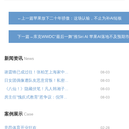
←上一篇苹果放下二十年骄傲：这场认输，不止为补AI短板
下一篇→库克WWDC“最后一舞”推Siri AI 苹果AI落地不及预期
新闻资讯
News
谢霆锋已成过往！张柏芝上海家中...
08-03
日女团偶像遭队友恶意背叛！私密...
08-03
《八仙！》隐藏伏笔！凡人韩湘子...
08-03
房主任"愧疚式教育"惹争议：倪萍...
08-03
案例展示
Case
意昂体育开业狂欢
02-28