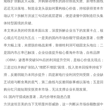
规模扩张触及天花板、并购驱动增长的路径彻底失效、新增长曲线
迟迟无法落地，制造业龙头该如何重构核心价值，持续获得资本市
场认可？拆解方洪波三句话的底层逻辑，便是读懂中国制造巨头集
体转型困境的关键。
本文将从美的经营基本面出发，深度拆解企业当下的发展卡点，核
心观点可总结为五点：一是美的国内市场份额守擂成效显著，但费
率大幅上涨，未摆脱价格战束缚，靠牺牲利润可稳固龙头地位；二
是国内市占率已触顶，企业估值提升核心看海外市场，自有品牌
（OBM）渗透率突破50%后的利润提升空间，是核心价值兑现点；
三是过往并购扩张陷入“增肥不增肌”困境，投入资本回报率持续下
滑，反脆弱能力未同步提升；四是家电行业利润空间受限，企业缺
乏试错与断舍离的底气，第二曲线与反脆弱叙事难以落地；五是回
购分红只能短期安抚资本市场，无法支撑企业长期发展。
01 国内守擂成效显著，高代价增长隐患凸显
方洪波坦言美的当下无明显外部威胁，这一判断从市场份额数据中