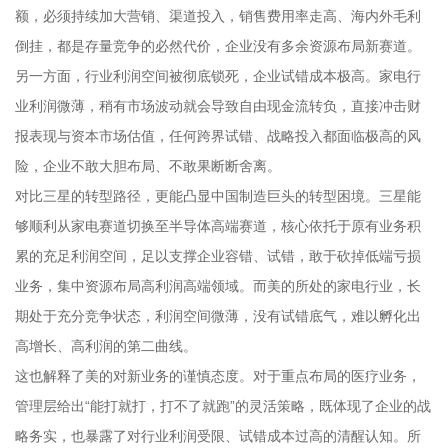
额，必须持续加大营销、渠道投入，销售费用率走高、海内外毛利
倒挂，都是存量竞争的必然代价，企业没有多余资源布局新赛道。
另一方面，行业利润空间被彻底锁死，企业试错成本极高。家电行
业利润微薄，稍有市场波动就会导致自由现金流转负，直接冲击财
报表现与资本市场估值，任何跨界试错、战略投入都面临极高的风
险，企业不敢大胆布局、不敢果断断舍离。
对比三星的转型路径，更能凸显中国制造巨头的转型困境。三星能
够顺利从家电赛道切换至半导体高端赛道，核心依托于原有业务积
累的充足利润空间，足以支撑企业容错、试错，敢于砍掉低端亏损
业务，集中资源布局高利润高端领域。而美的所处的家电行业，长
期处于充分竞争状态，利润空间微薄，没有试错底气，难以孵化出
高增长、高利润的第二曲线。
这也解释了美的对新业务的谨慎态度。对于重点布局的医疗业务，
管理层给出“能打就打，打不了就跑”的灵活策略，既体现了企业的战
略务实，也暴露了对行业利润受限、试错成本过高的清醒认知。所