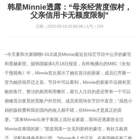
韩星Minnie透露：“母亲经营度假村，
父亲信用卡无额度限制”
日期：2025-05-19 22:06:38 / 人气：155
~今天要和大家聊聊I-DLE成员Minnie最近在综艺节目中公开的豪宅
和显赫家世。据韩国媒体5月18日报道，在昨晚播出的MBC《全知
干预视角》中，Minnie首次展示了她在首尔的新家，成员们齐聚一
堂为她庆祝乔迁之喜。节目中可以看到，Minnie的新家不仅拥有宽
敞的客厅、整洁的厨房和用餐区，最引人注目的是还带有一个可以
俯瞰首尔夜景的宽敞户外空间。成员宋雨琦在节目中直言："虽然小
娟的版权费和我在国内的收入都不错，但Minnie才是真正的富
婆。"原来Minnie出身于泰国上流社会家庭，雨琦还透露曾去过
Minnie在泰国的家："那是我第一次见到那样的豪宅，有好几栋房
子，还配有健身房和公园。"Minnie本人也证实，在泰国确实有三栋