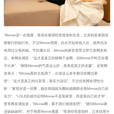
"Minnie进一步透露，母亲在泰国经营度假村生意，父亲则是泰国首
家银行的副行长。不过Minnie强调，自从开始有收入后，就再也没
有用过父母的钱。节目播出后，Minnie的家世背景立即引发网友热
议。有网友感叹："这才是真正的财阀千金啊，但Minnie平时完全看
不出来"、"难怪Minnie的气质这么好，原来是真正的名媛"。还有网
友表示："Minnie真的太低调了，出道这么多年都没炫耀过家
世"、"这才是真正的白富美，靠实力说话"。不过也有网友理性分
析："家世好是一回事，能在韩国娱乐圈站稳脚跟全靠Minnie自己的
实力"、"I-DLE的成功证明Minnie不是靠家里，而是靠自己的才华"。
更有网友调侃道："Minnie啊，要不我们做朋友吧"、"请问Minnie家
还缺妹妹吗"。对于韩星Minnie透露：“母亲经营度假村，父亲信用卡