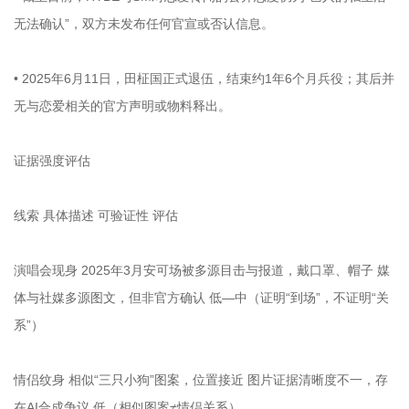
无法确认”，双方未发布任何官宣或否认信息。
• 2025年6月11日，田柾国正式退伍，结束约1年6个月兵役；其后并
无与恋爱相关的官方声明或物料释出。
证据强度评估
线索 具体描述 可验证性 评估
演唱会现身 2025年3月安可场被多源目击与报道，戴口罩、帽子 媒
体与社媒多源图文，但非官方确认 低—中（证明“到场”，不证明“关
系”）
情侣纹身 相似“三只小狗”图案，位置接近 图片证据清晰度不一，存
在AI合成争议 低（相似图案≠情侣关系）