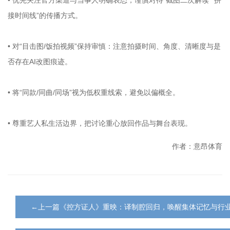
接时间线”的传播方式。
• 对“目击图/饭拍视频”保持审慎：注意拍摄时间、角度、清晰度与是
否存在AI改图痕迹。
• 将“同款/同曲/同场”视为低权重线索，避免以偏概全。
• 尊重艺人私生活边界，把讨论重心放回作品与舞台表现。
作者：意昂体育
←上一篇《控方证人》重映：译制腔回归，唤醒集体记忆与行