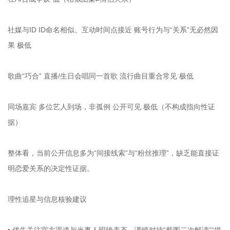
社媒与ID ID命名相似、互动时间点接近 账号行为与“关系”无必然因
果 极低
歌曲“巧合” 直播/生日会唱同一首歌 流行曲目重合常见 极低
同场嘉宾 多位艺人到场，非孤例 公开可见 极低（不构成指向性证
据）
整体看，当前公开信息多为“间接线索”与“粉丝推理”，缺乏能直接证
明恋爱关系的决定性证据。
理性追星与信息核验建议
• 优先关注官方渠道与当事人明确表态，谨慎对待“截图二次解读”“拼