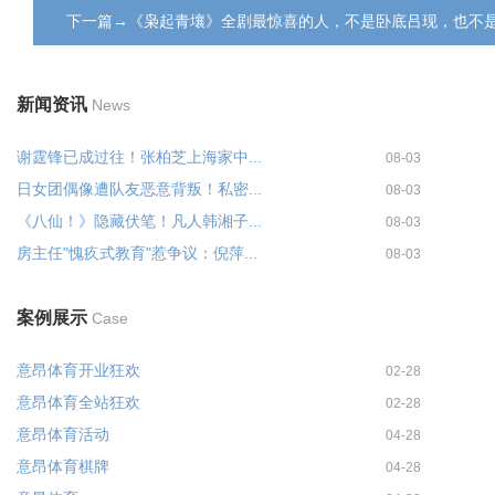
下一篇→《枭起青壤》全剧最惊喜的人，不是卧底吕现，也不
新闻资讯
News
谢霆锋已成过往！张柏芝上海家中...
08-03
日女团偶像遭队友恶意背叛！私密...
08-03
《八仙！》隐藏伏笔！凡人韩湘子...
08-03
房主任"愧疚式教育"惹争议：倪萍...
08-03
案例展示
Case
意昂体育开业狂欢
02-28
意昂体育全站狂欢
02-28
意昂体育活动
04-28
意昂体育棋牌
04-28