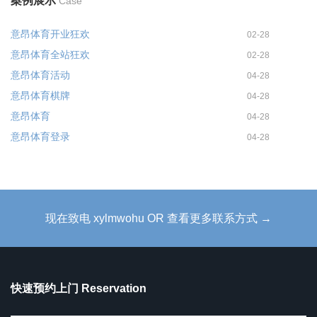
案例展示
Case
意昂体育开业狂欢
02-28
意昂体育全站狂欢
02-28
意昂体育活动
04-28
意昂体育棋牌
04-28
意昂体育
04-28
意昂体育登录
04-28
现在致电 xylmwohu OR 查看更多联系方式 →
快速预约上门 Reservation