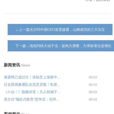
←上一篇沃尔玛中国CEO首度披露，山姆成功的三大法宝
下一篇→‌泡泡玛特大动干戈：架构大调整，力求标准化促增长‌
新闻资讯
News
谢霆锋已成过往！张柏芝上海家中...
08-03
日女团偶像遭队友恶意背叛！私密...
08-03
《八仙！》隐藏伏笔！凡人韩湘子...
08-03
房主任"愧疚式教育"惹争议：倪萍...
08-03