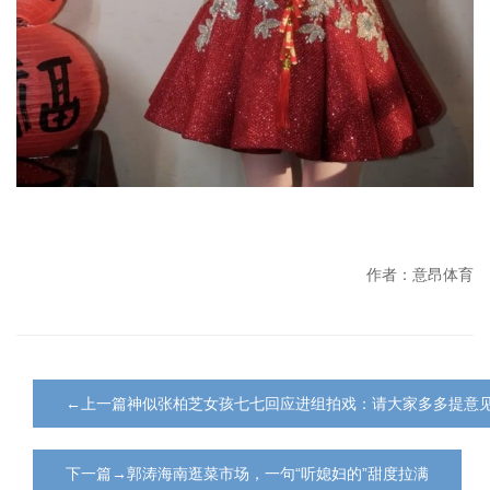
作者：意昂体育
←上一篇神似张柏芝女孩七七回应进组拍戏：请大家多多提意
下一篇→郭涛海南逛菜市场，一句“听媳妇的”甜度拉满