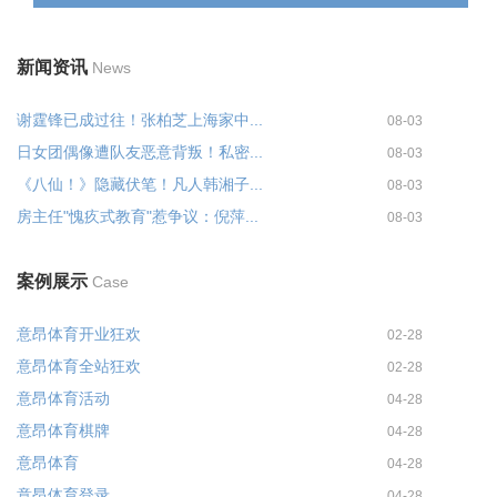
新闻资讯
News
谢霆锋已成过往！张柏芝上海家中...
08-03
日女团偶像遭队友恶意背叛！私密...
08-03
《八仙！》隐藏伏笔！凡人韩湘子...
08-03
房主任"愧疚式教育"惹争议：倪萍...
08-03
案例展示
Case
意昂体育开业狂欢
02-28
意昂体育全站狂欢
02-28
意昂体育活动
04-28
意昂体育棋牌
04-28
意昂体育
04-28
意昂体育登录
04-28