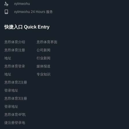
xylmwohu
xylmwohu 24 Hours 服务
快捷入口 Quick Entry
意昂体育介绍
意昂体育界面
意昂体育注册
公司新闻
地址
行业新闻
意昂体育登录
媒体报道
地址
专业知识
意昂体育2注册
登录地址
意昂体育3注册
登录地址
意昂体育4F凯
捷注册登录地