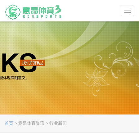
Toggl
navig
首页
> 意昂体育资讯 > 行业新闻